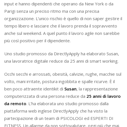
input e hanno dipendenti che operano da New York o da
Parigi senza un preciso ritmo ma con una precisa
organizzazione. L’unico rischio è quello di non saper gestire il
tempo libero e lasciare che il lavoro prenda il sopravvento
anche sul weekend. A quel punto il lavoro agile non sarebbe
più così positivo per il dipendente.
Uno studio promosso da DirectlyApply ha elaborato Susan,
una lavoratrice digitale reduce da 25 anni di smart working.
Occhi secchi e arrossati, obesità, calvizie, rughe, macchie sul
volto, mani irritate, postura ingobbita e spalle ricurve. È il
ben poco attraente identikit di
Susan
, la rappresentazione
computerizzata di una persona reduce da
25 anni di lavoro
da remoto
. L’ha elaborata uno studio promosso dalla
piattaforma web inglese DirectlyApply che ha visto la
partecipazione di un team di PSICOLOGI ed ESPERTI DI
FITNESS. Un allarme da non sottovalutare, oggi più che mai.