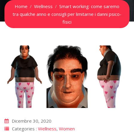
Home
Wellness
Smart working: come saremo
tra qualche anno e consigli per limitarne i danni psico-
fisici
Dicembre 30, 2020
Categories :
Wellness
,
Women