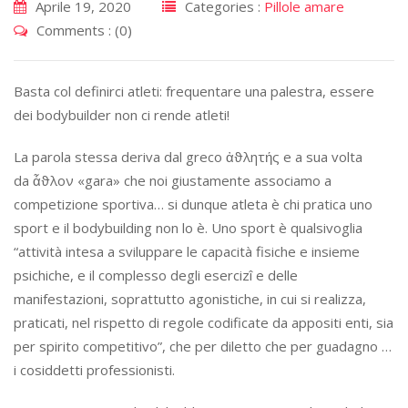
Aprile 19, 2020
Categories :
Pillole amare
Comments : (0)
Basta col definirci atleti: frequentare una palestra, essere
dei bodybuilder non ci rende atleti!
La parola stessa deriva dal greco
ἀϑλητ
ή
ς e a sua volta
da
ἆϑλον
«gara» che noi giustamente associamo a
competizione sportiva… si dunque atleta è chi pratica uno
sport e il bodybuilding non lo è. Uno sport è qualsivoglia
“attività intesa a sviluppare le capacità fisiche e insieme
psichiche, e il complesso degli esercizî e delle
manifestazioni, soprattutto agonistiche, in cui si realizza,
praticati, nel rispetto di regole codificate da appositi enti, sia
per spirito competitivo”, che per diletto che per guadagno …
i cosiddetti professionisti.